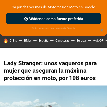
Ya puedes ver más de Motorpasion Moto en Google
ZONA DE PRUEBAS
DEPORTIVAS
MOTOS ELÉCTRICAS
Añádenos como fuente preferida
Solo necesitas una cuenta de Google
×
HOY SE HABLA DE
China
BMW
España
Carreteras
Europa
MotoGP
Lady Stranger: unos vaqueros para
mujer que aseguran la máxima
protección en moto, por 198 euros