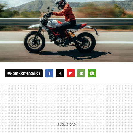
Sin comentarios
FACEBOOK
TWITTER
FLIPBOARD
E-
WHATSAPP
MAIL