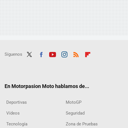
Síguenos
Twit
Fac
Yout
Inst
RSS
Flip
ter
ebo
ube
agra
boar
ok
m
d
En Motorpasion Moto hablamos de...
Deportivas
MotoGP
Vídeos
Seguridad
Tecnología
Zona de Pruebas