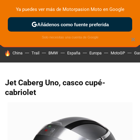
Ya puedes ver más de Motorpasion Moto en Google
ZONA DE PRUEBAS
DEPORTIVAS
MOTOS ELÉCTRICAS
Añádenos como fuente preferida
Solo necesitas una cuenta de Google
×
HOY SE HABLA DE
China
Trail
BMW
España
Europa
MotoGP
Gas
Jet Caberg Uno, casco cupé-
cabriolet