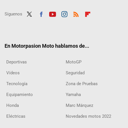
Síguenos
Twit
Fac
Yout
Inst
RSS
Flip
ter
ebo
ube
agra
boar
ok
m
d
En Motorpasion Moto hablamos de...
Deportivas
MotoGP
Vídeos
Seguridad
Tecnología
Zona de Pruebas
Equipamiento
Yamaha
Honda
Marc Márquez
Eléctricas
Novedades motos 2022