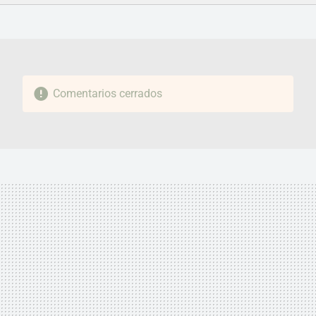
FACEBOOK
TWITTER
FLIPBOARD
E-
WHATSAPP
MAIL
Comentarios cerrados