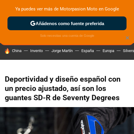
Ya puedes ver más de Motorpasion Moto en Google
ZONA DE PRUEBAS
DEPORTIVAS
MOTOS ELÉCTRICAS
Añádenos como fuente preferida
Solo necesitas una cuenta de Google
×
HOY SE HABLA DE
China
Invento
Jorge Martín
España
Europa
Silver
Deportividad y diseño español con
un precio ajustado, así son los
guantes SD-R de Seventy Degrees