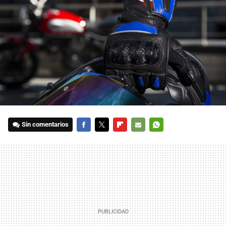
Sin comentarios
FACEBOOK
TWITTER
FLIPBOARD
E-
WHATSAPP
MAIL