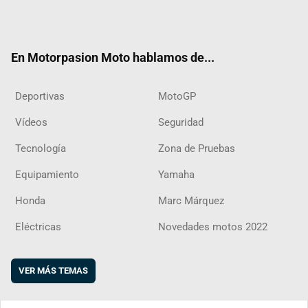
Twit
Fac
Yout
Inst
RSS
Flip
ter
ebo
ube
agra
boar
ok
m
d
En Motorpasion Moto hablamos de...
Deportivas
MotoGP
Vídeos
Seguridad
Tecnología
Zona de Pruebas
Equipamiento
Yamaha
Honda
Marc Márquez
Eléctricas
Novedades motos 2022
VER MÁS TEMAS