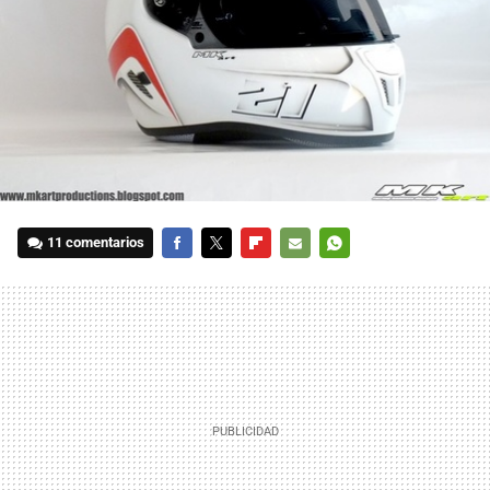
11 comentarios
FACEBOOK
TWITTER
FLIPBOARD
E-
WHATSAPP
MAIL