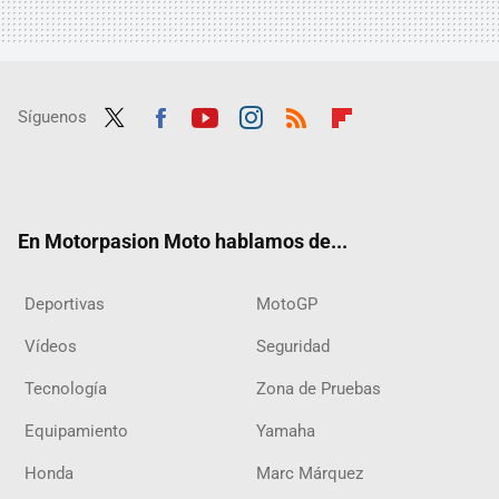
Síguenos
Twit
Fac
Yout
Inst
RSS
Flip
ter
ebo
ube
agra
boar
ok
m
d
En Motorpasion Moto hablamos de...
Deportivas
MotoGP
Vídeos
Seguridad
Tecnología
Zona de Pruebas
Equipamiento
Yamaha
Honda
Marc Márquez