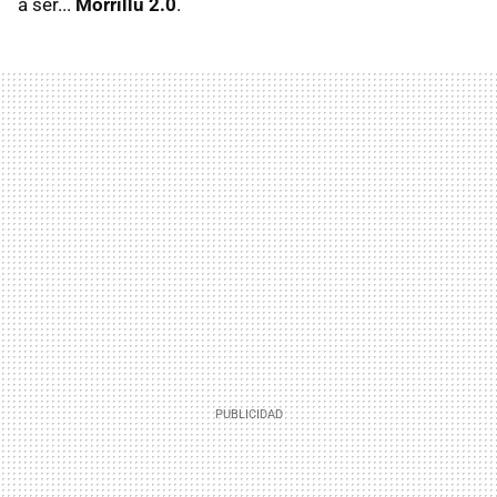
a ser...
Morrillu 2.0
.