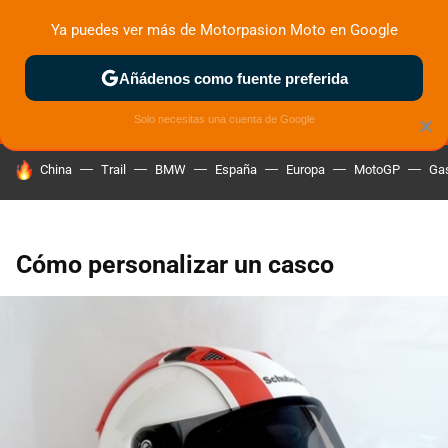
Ya puedes ver más de Motorpasion Moto en Google
MENÚ
NUEVO
Añádenos como fuente preferida
ZONA DE PRUEBAS
DEPORTIVAS
MOTOS ELÉCTRICAS
Solo necesitas una cuenta de Google
×
HOY SE HABLA DE
China
Trail
BMW
España
Europa
MotoGP
Gas
Cómo personalizar un casco