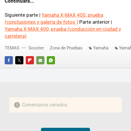
Continuará...
Siguiente parte |
Yamaha X-MAX 400, prueba
(conclusiones y galería de fotos )
Parte anterior |
Yamaha X-MAX 400, prueba (conducción en ciudad y
carretera)
TEMAS
Scooter
Zona de Pruebas
Yamaha
Yamah
FACEBOOK
TWITTER
FLIPBOARD
E-
WHATSAPP
MAIL
Comentarios cerrados