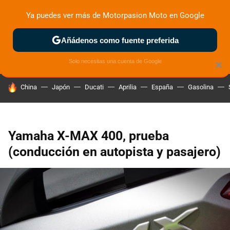
Ya puedes ver más de Motorpasion Moto en Google
ZONA DE PRUEBAS
DEPORTIVAS
MOTOS ELÉCTRICAS
Añádenos como fuente preferida
Solo necesitas una cuenta de Google
×
HOY SE HABLA DE
China
Japón
Ducati
Aprilia
España
Gasolina
Yamaha X-MAX 400, prueba
(conducción en autopista y pasajero)