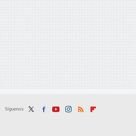
Síguenos
Twit
Fac
Yout
Inst
RSS
Flip
ter
ebo
ube
agra
boar