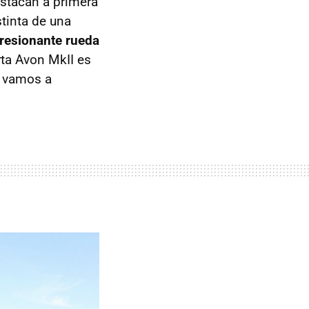
stacan a primera
tinta de una
resionante rueda
erta Avon MkII es
a vamos a