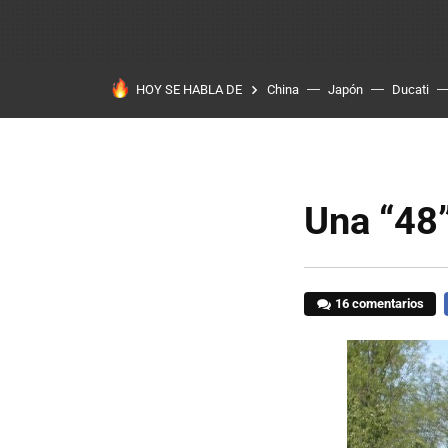
HOY SE HABLA DE
China
Japón
Ducati
Una “48”
16 comentarios