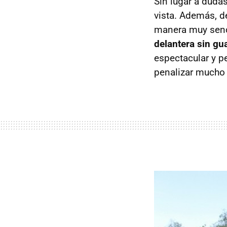
Sin lugar a duda
vista. Además, d
manera muy senci
delantera sin gu
espectacular y p
penalizar mucho 