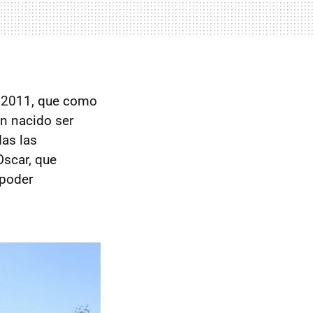
el 2011, que como
en nacido ser
das las
Oscar, que
 poder