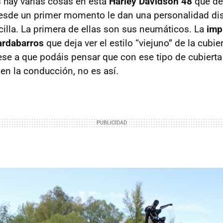
s hay varias cosas en esta
Harley Davidson 48
que de
esde un primer momento le dan una personalidad dis
lla. La primera de ellas son sus neumáticos. La
imp
ardabarros
que deja ver el estilo “viejuno” de la cubi
ese a que podáis pensar que con ese tipo de cubiert
en la conducción, no es así.