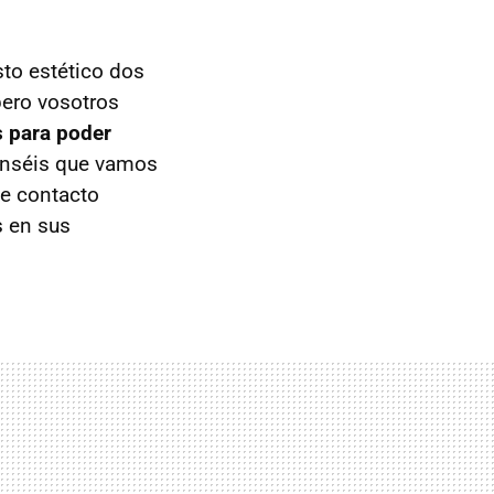
to estético dos
pero vosotros
s para poder
enséis que vamos
de contacto
s en sus