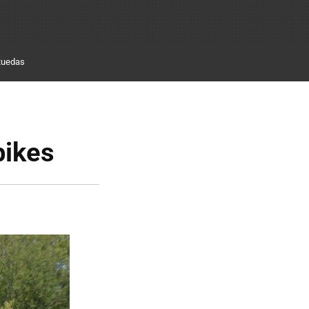
Ruedas
bikes