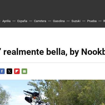
Aprilia
España
Carretera
Gasolina
Suzuki
Prueba
 realmente bella, by Nook
FACEBOOK
TWITTER
FLIPBOARD
E-
MAIL