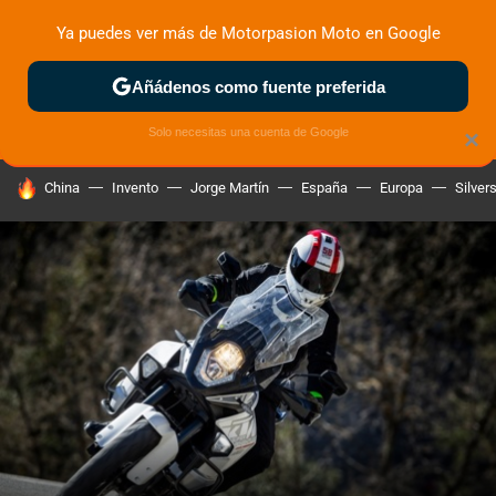
Ya puedes ver más de Motorpasion Moto en Google
ZONA DE PRUEBAS
DEPORTIVAS
MOTOS ELÉCTRICAS
Añádenos como fuente preferida
Solo necesitas una cuenta de Google
×
HOY SE HABLA DE
China
Invento
Jorge Martín
España
Europa
Silver