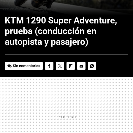
KTM 1290 Super Adventure,
prueba (conducción en
autopista y pasajero)
Sin comentarios
FACEBOOK
TWITTER
FLIPBOARD
E-
WHATSAPP
MAIL