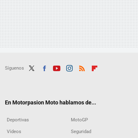
Síguenos
Twit
Fac
Yout
Inst
RSS
Flip
ter
ebo
ube
agra
boar
ok
m
d
En Motorpasion Moto hablamos de...
Deportivas
MotoGP
Vídeos
Seguridad