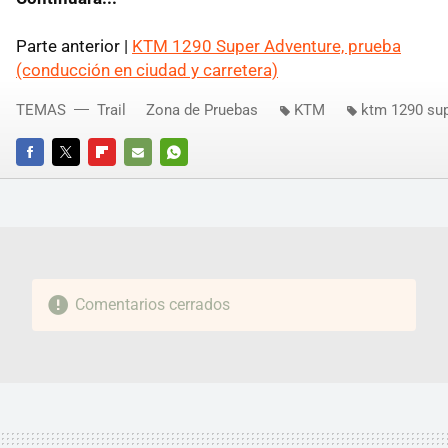
Parte anterior |
KTM 1290 Super Adventure, prueba
(conducción en ciudad y carretera)
TEMAS
Trail
Zona de Pruebas
KTM
ktm 1290 sup
FACEBOOK
TWITTER
FLIPBOARD
E-
WHATSAPP
MAIL
Comentarios cerrados