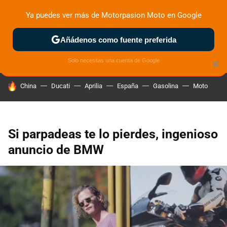
Ya puedes ver más de Motorpasion Moto en Google
ZONA DE PRUEBAS
DEPORTIVAS
MOTOS ELÉCTRICAS
Añádenos como fuente preferida
Solo necesitas una cuenta de Google
×
HOY SE HABLA DE
China
Ducati
Aprilia
España
Gasolina
Moto
Si parpadeas te lo pierdes, ingenioso
anuncio de BMW