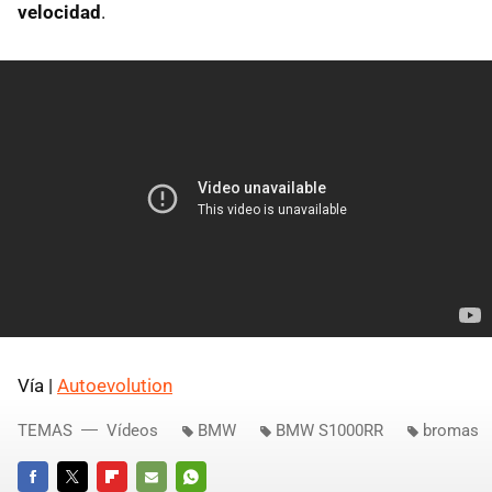
velocidad
.
Vía |
Autoevolution
TEMAS
Vídeos
BMW
BMW S1000RR
bromas