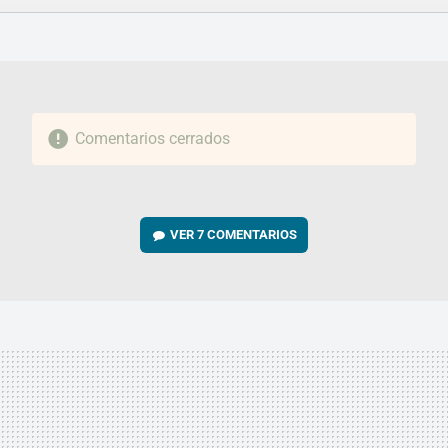
FACEBOOK
TWITTER
FLIPBOARD
E-
WHATSAPP
MAIL
Comentarios cerrados
VER
7 COMENTARIOS