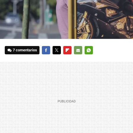
7 comentarios
FACEBOOK
TWITTER
FLIPBOARD
E-
WHATSAPP
MAIL