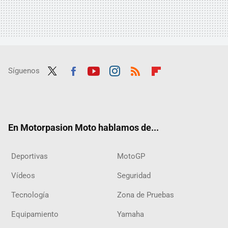
Síguenos
Twit
Fac
Yout
Inst
RSS
Flip
ter
ebo
ube
agra
boar
ok
m
d
En Motorpasion Moto hablamos de...
Deportivas
MotoGP
Vídeos
Seguridad
Tecnología
Zona de Pruebas
Equipamiento
Yamaha