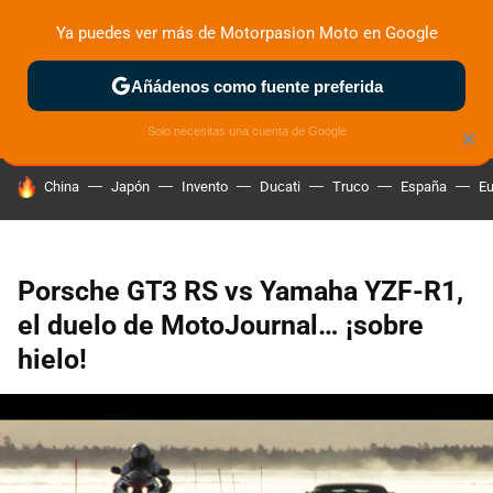
Ya puedes ver más de Motorpasion Moto en Google
ZONA DE PRUEBAS
DEPORTIVAS
MOTOS ELÉCTRICAS
Añádenos como fuente preferida
Solo necesitas una cuenta de Google
×
HOY SE HABLA DE
China
Japón
Invento
Ducati
Truco
España
Eu
Porsche GT3 RS vs Yamaha YZF-R1,
el duelo de MotoJournal… ¡sobre
hielo!