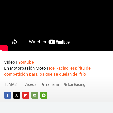
Vídeo |
Youtube
En Motorpasión Moto |
Ice Racing, espíritu de
competición para los que se quejan del frío
TEMAS
Vídeos
Yamaha
Ice Racing
FACEBOOK
TWITTER
FLIPBOARD
E-
WHATSAPP
MAIL