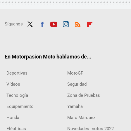
Síguenos
Twit
Fac
Yout
Inst
RSS
Flip
ter
ebo
ube
agra
boar
ok
m
d
En Motorpasion Moto hablamos de...
Deportivas
MotoGP
Vídeos
Seguridad
Tecnología
Zona de Pruebas
Equipamiento
Yamaha
Honda
Marc Márquez
Eléctricas
Novedades motos 2022