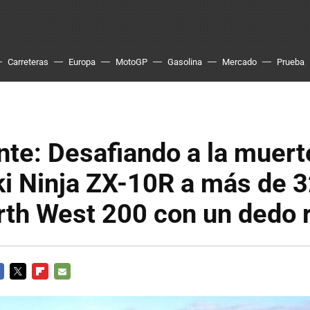
Carreteras
Europa
MotoGP
Gasolina
Mercado
Prueba
te: Desafiando a la muert
i Ninja ZX-10R a más de 
rth West 200 con un dedo 
CEBOOK
TWITTER
FLIPBOARD
E-
MAIL