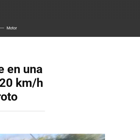
Motor
e en una
320 km/h
roto