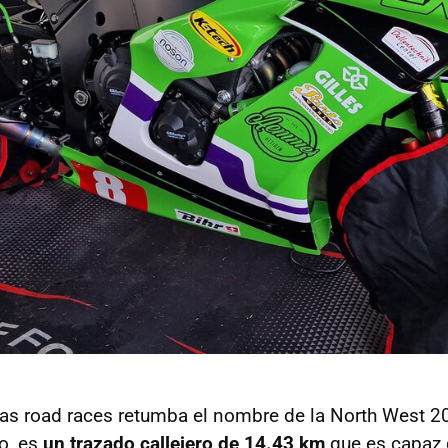
as road races retumba el nombre de la North West 2
o, es
un trazado callejero de 14.43 km
que es capaz 