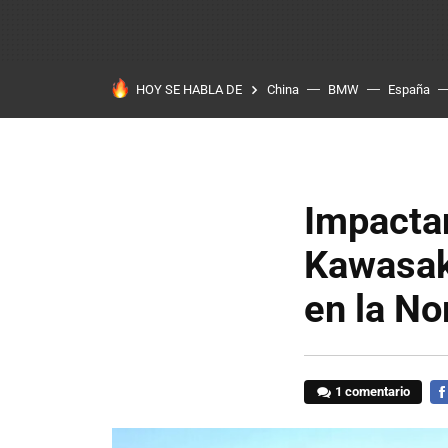
HOY SE HABLA DE
China
BMW
España
Impactan
Kawasak
en la No
1 comentario
FA