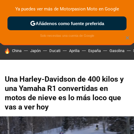
Ya puedes ver más de Motorpasion Moto en Google
ZONA DE PRUEBAS
DEPORTIVAS
MOTOS ELÉCTRICAS
Añádenos como fuente preferida
Solo necesitas una cuenta de Google
×
HOY SE HABLA DE
China
Japón
Ducati
Aprilia
España
Gasolina
Una Harley-Davidson de 400 kilos y
una Yamaha R1 convertidas en
motos de nieve es lo más loco que
vas a ver hoy