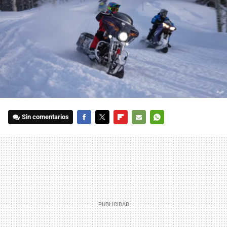
Sin comentarios
FACEBOOK
TWITTER
FLIPBOARD
E-
WHATSAPP
MAIL