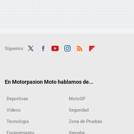
Síguenos
Twit
Fac
Yout
Inst
RSS
Flip
ter
ebo
ube
agra
boar
ok
m
d
En Motorpasion Moto hablamos de...
Deportivas
MotoGP
Vídeos
Seguridad
Tecnología
Zona de Pruebas
Equipamiento
Yamaha