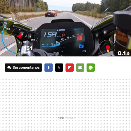
Sin comentarios
FACEBOOK
TWITTER
FLIPBOARD
E-
WHATSAPP
MAIL