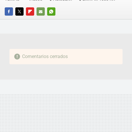
FACEBOOK
TWITTER
FLIPBOARD
E-
WHATSAPP
MAIL
Comentarios cerrados