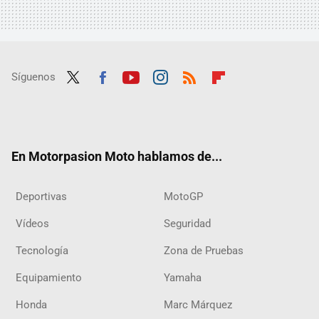
Síguenos
Twit
Fac
Yout
Inst
RSS
Flip
ter
ebo
ube
agra
boar
ok
m
d
En Motorpasion Moto hablamos de...
Deportivas
MotoGP
Vídeos
Seguridad
Tecnología
Zona de Pruebas
Equipamiento
Yamaha
Honda
Marc Márquez