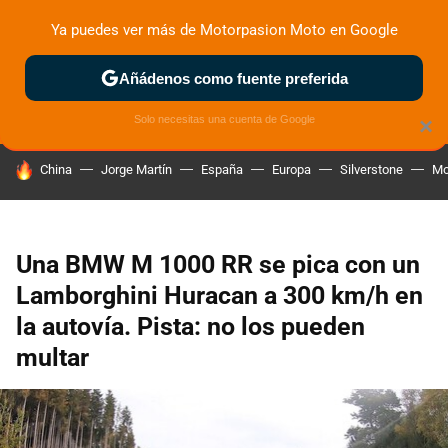
Ya puedes ver más de Motorpasion Moto en Google
ZONA DE PRUEBAS
DEPORTIVAS
MOTOS ELÉCTRICAS
Añádenos como fuente preferida
Solo necesitas una cuenta de Google
×
HOY SE HABLA DE
China
Jorge Martín
España
Europa
Silverstone
Mo
Una BMW M 1000 RR se pica con un
Lamborghini Huracan a 300 km/h en
la autovía. Pista: no los pueden
multar