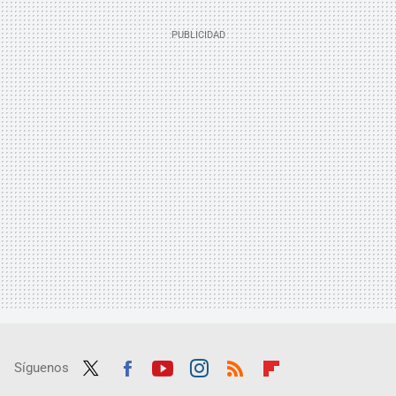
Síguenos
Twit
Fac
Yout
Inst
RSS
Flip