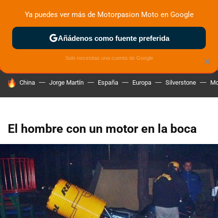
Ya puedes ver más de Motorpasion Moto en Google
MENÚ
NUEVO
Añádenos como fuente preferida
ZONA DE PRUEBAS
DEPORTIVAS
MOTOS ELÉCTRICAS
Solo necesitas una cuenta de Google
×
HOY SE HABLA DE
China
Jorge Martín
España
Europa
Silverstone
Mo
El hombre con un motor en la boca