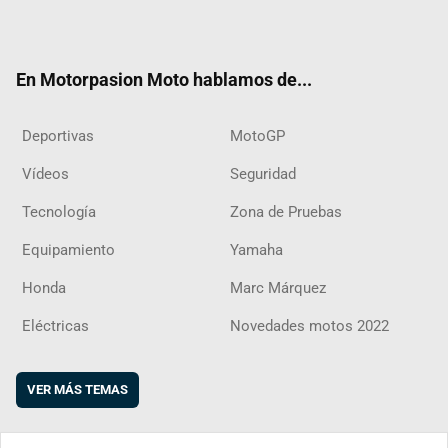
ter
ebo
ube
agra
boar
ok
m
d
En Motorpasion Moto hablamos de...
Deportivas
MotoGP
Vídeos
Seguridad
Tecnología
Zona de Pruebas
Equipamiento
Yamaha
Honda
Marc Márquez
Eléctricas
Novedades motos 2022
VER MÁS TEMAS