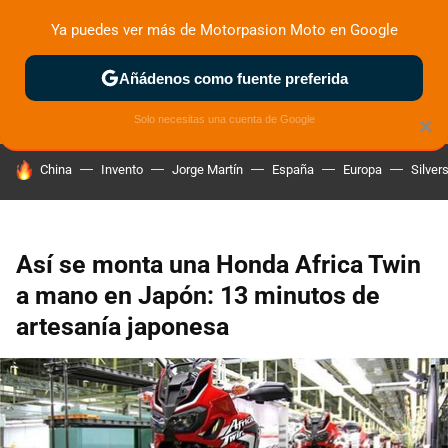
Ya puedes ver más de Motorpasion Moto en Google
ZONA DE PRUEBAS
DEPORTIVAS
MOTOS ELÉCTRICAS
Añádenos como fuente preferida
Solo necesitas una cuenta de Google
×
HOY SE HABLA DE
China
Invento
Jorge Martín
España
Europa
Silver
Así se monta una Honda Africa Twin
a mano en Japón: 13 minutos de
artesanía japonesa