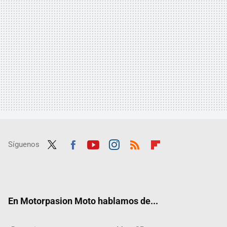
Síguenos
Twit
Fac
Yout
Inst
RSS
Flip
ter
ebo
ube
agra
boar
ok
m
d
En Motorpasion Moto hablamos de...