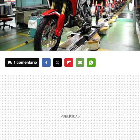
1 comentario
FACEBOOK
TWITTER
FLIPBOARD
E-
WHATSAPP
MAIL