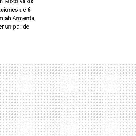
ón Moto ya os
aciones de 6
miah Armenta,
er un par de