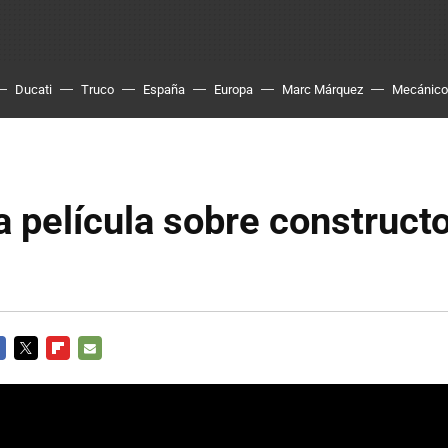
Ducati
Truco
España
Europa
Marc Márquez
Mecánico
la película sobre construct
CEBOOK
TWITTER
FLIPBOARD
E-
MAIL