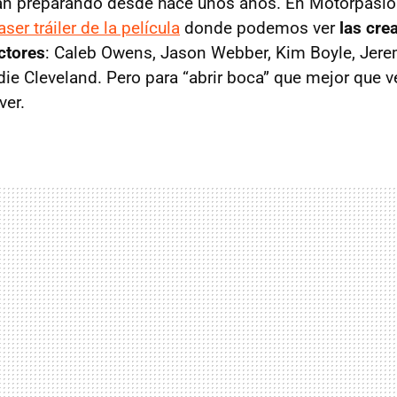
van preparando desde hace unos años. En Motorpasi
aser tráiler de la película
donde podemos ver
las cre
ctores
: Caleb Owens, Jason Webber, Kim Boyle, Jere
ie Cleveland. Pero para “abrir boca” que mejor que v
ver.