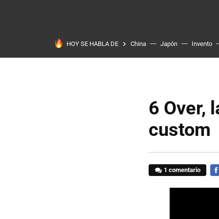
HOY SE HABLA DE
China
Japón
Invento
6 Over, 
custom
1 comentario
FA