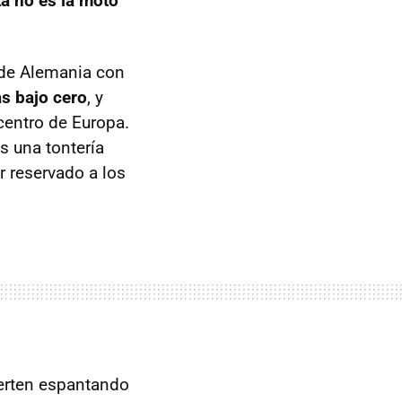
a no es la moto
 de Alemania con
s bajo cero
, y
centro de Europa.
s una tontería
r reservado a los
ierten espantando