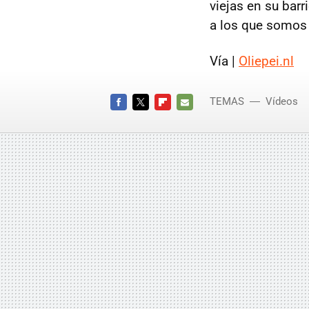
viejas en su bar
a los que somos
Vía |
Oliepei.nl
TEMAS
Vídeos
FACEBOOK
TWITTER
FLIPBOARD
E-
MAIL