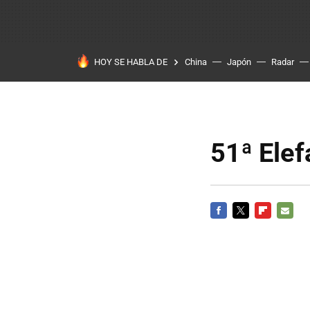
HOY SE HABLA DE
China
Japón
Radar
51ª Elef
FACEBOOK
TWITTER
FLIPBOARD
E-
MAIL