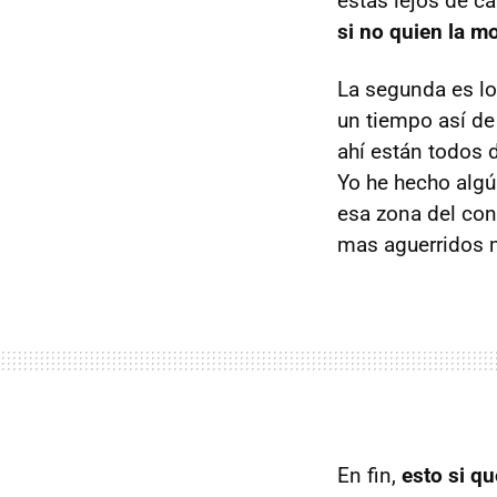
estas lejos de c
si no quien la m
La segunda es lo
un tiempo así d
ahí están todos 
Yo he hecho algú
esa zona del con
mas aguerridos 
En fin,
esto si q