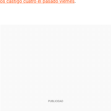
s castigó cuatro el pasado viernes
.