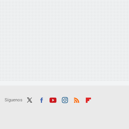
Síguenos
Twit
Fac
Yout
Inst
RSS
Flip
ter
ebo
ube
agra
boar
ok
m
d