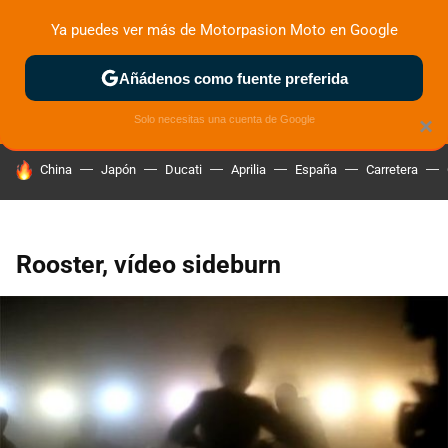
Ya puedes ver más de Motorpasion Moto en Google
ZONA DE PRUEBAS
DEPORTIVAS
MOTOS ELÉCTRICAS
Añádenos como fuente preferida
Solo necesitas una cuenta de Google
×
HOY SE HABLA DE
China
Japón
Ducati
Aprilia
España
Carretera
Rooster, vídeo sideburn