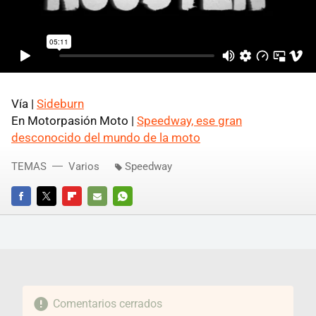
Vía |
Sideburn
En Motorpasión Moto |
Speedway, ese gran
desconocido del mundo de la moto
TEMAS
Varios
Speedway
FACEBOOK
TWITTER
FLIPBOARD
E-
WHATSAPP
MAIL
Comentarios cerrados