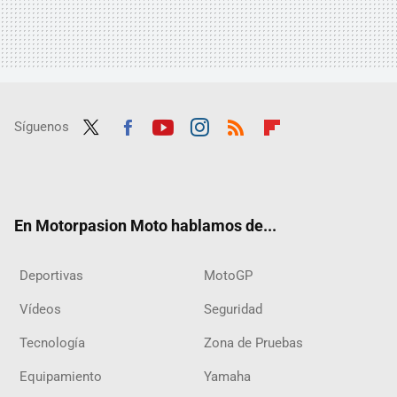
Síguenos
Twit
Fac
Yout
Inst
RSS
Flip
ter
ebo
ube
agra
boar
ok
m
d
En Motorpasion Moto hablamos de...
Deportivas
MotoGP
Vídeos
Seguridad
Tecnología
Zona de Pruebas
Equipamiento
Yamaha