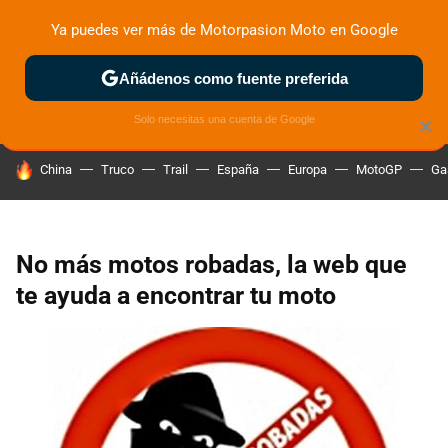
Ya puedes ver más de Motorpasion Moto en Google
ZONA DE PRUEBAS
DEPORTIVAS
MOTOS ELÉCTRICAS
Añádenos como fuente preferida
Solo necesitas una cuenta de Google
×
HOY SE HABLA DE
China
Truco
Trail
España
Europa
MotoGP
Ga
No más motos robadas, la web que
te ayuda a encontrar tu moto