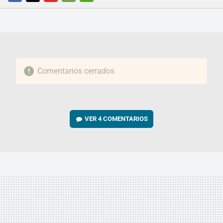
FACEBOOK
TWITTER
FLIPBOARD
E-
WHATSAPP
MAIL
Comentarios cerrados
VER
4 COMENTARIOS