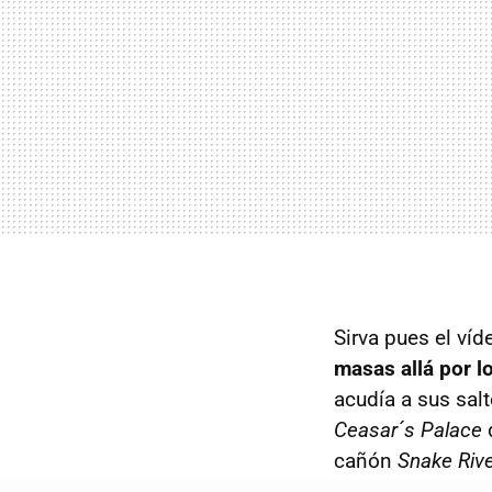
Sirva pues el ví
masas allá por l
acudía a sus salt
Ceasar´s Palace
d
cañón
Snake Riv