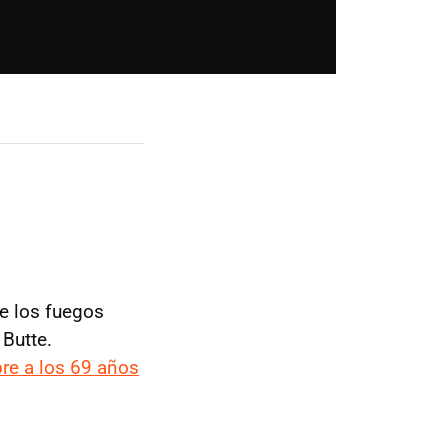
e los fuegos
 Butte.
bre a los 69 años