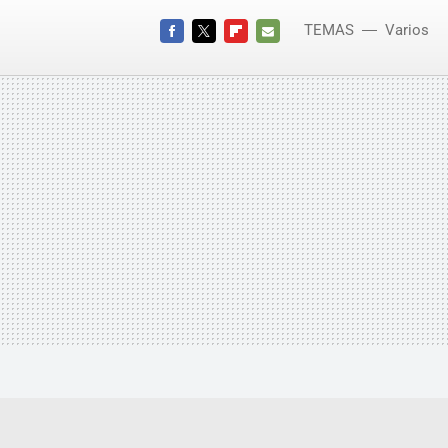
TEMAS
Varios
FACEBOOK
TWITTER
FLIPBOARD
E-
MAIL