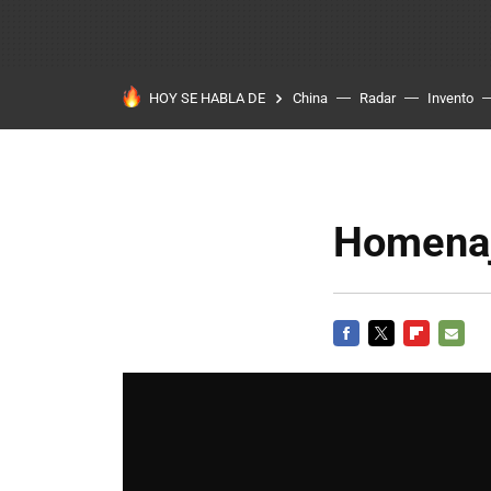
HOY SE HABLA DE
China
Radar
Invento
Homenaj
FACEBOOK
TWITTER
FLIPBOARD
E-
MAIL