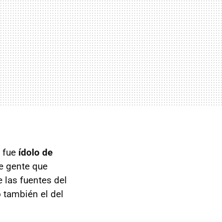
e fue
ídolo de
de gente que
e las fuentes del
o también el del