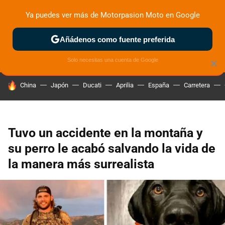
Ya puedes ver más de Motorpasion Moto en Google
ZONA DE PRUEBAS
DEPORTIVAS
MOTOS ELÉCTRICAS
Añádenos como fuente preferida
Solo necesitas una cuenta de Google
×
HOY SE HABLA DE
China
Japón
Ducati
Aprilia
España
Carretera
Tuvo un accidente en la montaña y
su perro le acabó salvando la vida de
la manera más surrealista