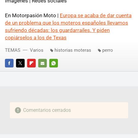
Imágenes | Redes sociales
En Motorpasión Moto |
Europa se acaba de dar cuenta
de un problema que los moteros españoles llevamos
sufriendo décadas: los guardarraíles. Y piden
copiárselos a los de Texas
TEMAS
Varios
historias moteras
perro
FACEBOOK
TWITTER
FLIPBOARD
E-
WHATSAPP
MAIL
Comentarios cerrados