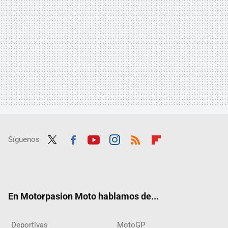
Síguenos
Twit
Fac
Yout
Inst
RSS
Flip
ter
ebo
ube
agra
boar
ok
m
d
En Motorpasion Moto hablamos de...
Deportivas
MotoGP