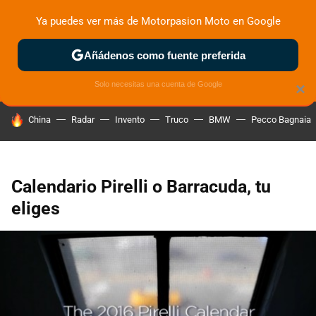
Ya puedes ver más de Motorpasion Moto en Google
ZONA DE PRUEBAS
DEPORTIVAS
MOTOS ELÉCTRICAS
Añádenos como fuente preferida
Solo necesitas una cuenta de Google
×
HOY SE HABLA DE
China
Radar
Invento
Truco
BMW
Pecco Bagnaia
Calendario Pirelli o Barracuda, tu
eliges