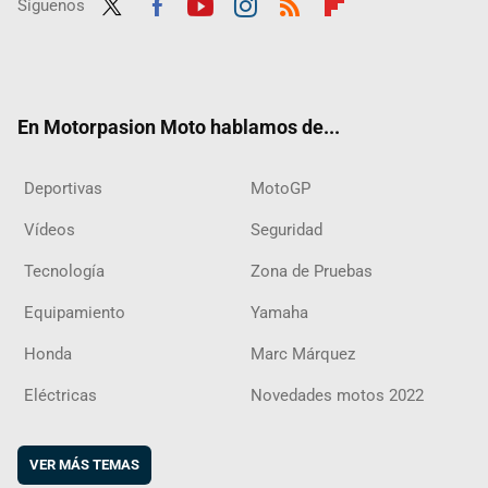
Síguenos
Twit
Fac
Yout
Inst
RSS
Flip
ter
ebo
ube
agra
boar
ok
m
d
En Motorpasion Moto hablamos de...
Deportivas
MotoGP
Vídeos
Seguridad
Tecnología
Zona de Pruebas
Equipamiento
Yamaha
Honda
Marc Márquez
Eléctricas
Novedades motos 2022
VER MÁS TEMAS