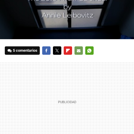
5 comentarios
FACEBOOK
TWITTER
FLIPBOARD
E-
WHATSAPP
MAIL