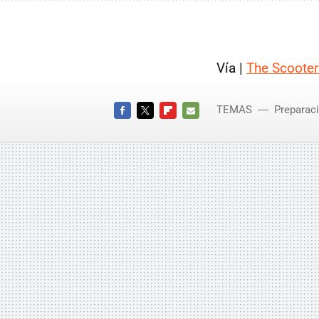
Vía |
The Scoote
TEMAS
Preparac
FACEBOOK
TWITTER
FLIPBOARD
E-
MAIL