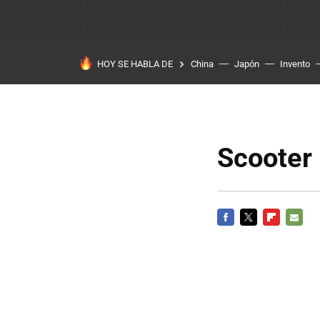
HOY SE HABLA DE
China
Japón
Invento
Scooter 
FACEBOOK
TWITTER
FLIPBOARD
E-
MAIL