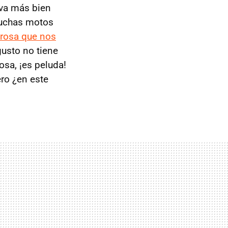
 va más bien
 Muchas motos
 rosa que nos
usto no tiene
osa, ¡es peluda!
ero ¿en este