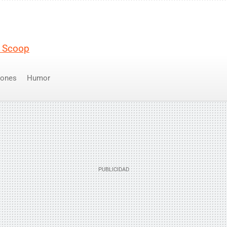
r Scoop
iones
Humor