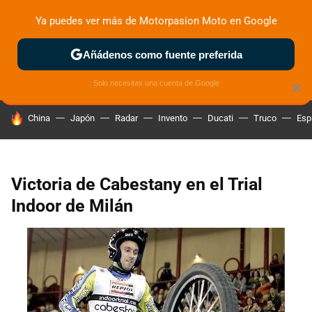
Ya puedes ver más de Motorpasion Moto en Google
ZONA DE PRUEBAS
DEPORTIVAS
MOTOS ELÉCTRICAS
Añádenos como fuente preferida
Solo necesitas una cuenta de Google
×
HOY SE HABLA DE
China
Japón
Radar
Invento
Ducati
Truco
Esp
Victoria de Cabestany en el Trial
Indoor de Milán