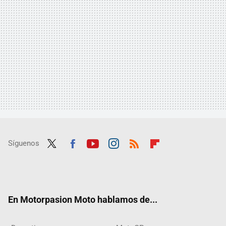
Síguenos
Twit
Fac
Yout
Inst
RSS
Flip
ter
ebo
ube
agra
boar
ok
m
d
En Motorpasion Moto hablamos de...