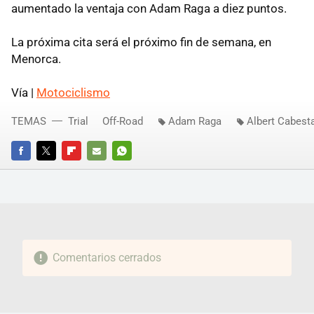
aumentado la ventaja con Adam Raga a diez puntos.
La próxima cita será el próximo fin de semana, en
Menorca.
Vía |
Motociclismo
TEMAS
Trial
Off-Road
Adam Raga
Albert Cabest
FACEBOOK
TWITTER
FLIPBOARD
E-
WHATSAPP
MAIL
Comentarios cerrados