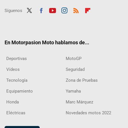
Síguenos
Twit
Fac
Yout
Inst
RSS
Flip
ter
ebo
ube
agra
boar
ok
m
d
En Motorpasion Moto hablamos de...
Deportivas
MotoGP
Vídeos
Seguridad
Tecnología
Zona de Pruebas
Equipamiento
Yamaha
Honda
Marc Márquez
Eléctricas
Novedades motos 2022