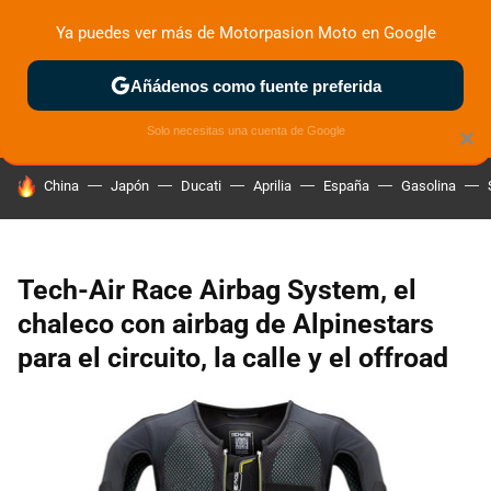
Ya puedes ver más de Motorpasion Moto en Google
ZONA DE PRUEBAS
DEPORTIVAS
MOTOS ELÉCTRICAS
Añádenos como fuente preferida
Solo necesitas una cuenta de Google
×
HOY SE HABLA DE
China
Japón
Ducati
Aprilia
España
Gasolina
Tech-Air Race Airbag System, el
chaleco con airbag de Alpinestars
para el circuito, la calle y el offroad