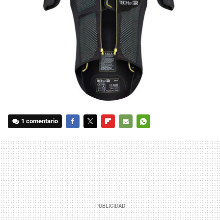
1 comentario
FACEBOOK
TWITTER
FLIPBOARD
E-
WHATSAPP
MAIL