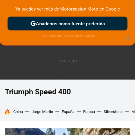
Ya puedes ver más de Motorpasion Moto en Google
ZONA DE PRUEBAS
DEPORTIVAS
MOTOS ELÉCTRICAS
Añádenos como fuente preferida
Solo necesitas una cuenta de Google
×
Triumph Speed 400
HOY SE HABLA DE
China
Jorge Martín
España
Europa
Silverstone
M