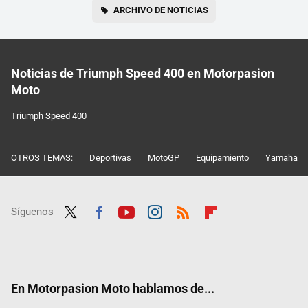
ARCHIVO DE NOTICIAS
Noticias de Triumph Speed 400 en Motorpasion
Moto
Triumph Speed 400
OTROS TEMAS:
Deportivas
MotoGP
Equipamiento
Yamaha
Síguenos
Twit
Fac
Yout
Inst
RSS
Flip
ter
ebo
ube
agra
boar
ok
m
d
En Motorpasion Moto hablamos de...