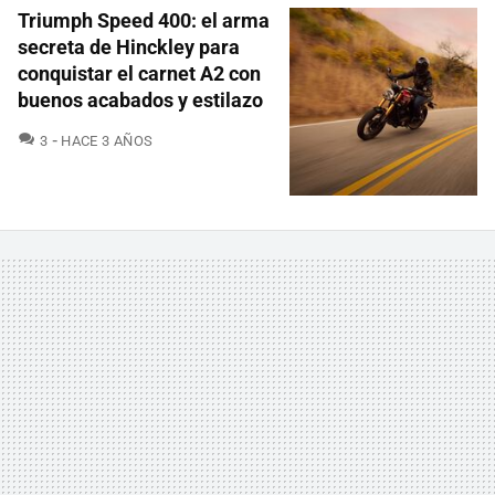
Triumph Speed 400: el arma
secreta de Hinckley para
conquistar el carnet A2 con
buenos acabados y estilazo
COMENTARIOS
3
HACE 3 AÑOS