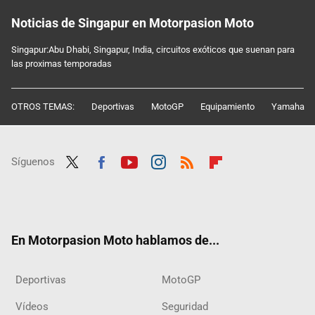
Noticias de Singapur en Motorpasion Moto
Singapur:Abu Dhabi, Singapur, India, circuitos exóticos que suenan para
las proximas temporadas
OTROS TEMAS:
Deportivas
MotoGP
Equipamiento
Yamaha
Síguenos
Twit
Fac
Yout
Inst
RSS
Flip
ter
ebo
ube
agra
boar
ok
m
d
En Motorpasion Moto hablamos de...
Deportivas
MotoGP
Vídeos
Seguridad