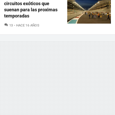
circuitos exóticos que
suenan para las proximas
temporadas
COMENTARIOS
13
HACE 16 AÑOS