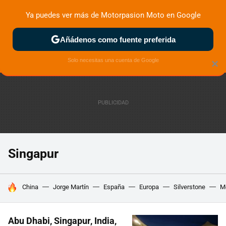
Ya puedes ver más de Motorpasion Moto en Google
ZONA DE PRUEBAS
DEPORTIVAS
MOTOS ELÉCTRICAS
Añádenos como fuente preferida
Solo necesitas una cuenta de Google
×
Singapur
HOY SE HABLA DE
China
Jorge Martín
España
Europa
Silverstone
M
Abu Dhabi, Singapur, India,