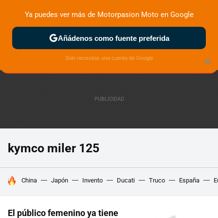
Ya puedes ver más de Motorpasion Moto en Google
ZONA DE PRUEBAS
DEPORTIVAS
MOTOS ELÉCTRICAS
Añádenos como fuente preferida
Solo necesitas una cuenta de Google
×
kymco miler 125
HOY SE HABLA DE
China
Japón
Invento
Ducati
Truco
España
E
El público femenino ya tiene