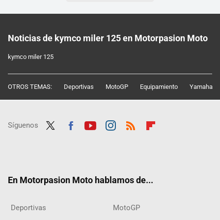
Noticias de kymco miler 125 en Motorpasion Moto
kymco miler 125
OTROS TEMAS:
Deportivas
MotoGP
Equipamiento
Yamaha
Síguenos
Twit
Fac
Yout
Inst
RSS
Flip
ter
ebo
ube
agra
boar
ok
m
d
En Motorpasion Moto hablamos de...
Deportivas
MotoGP