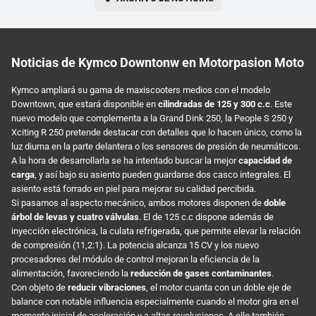
Noticias de Kymco Downtonw en Motorpasion Moto
Kymco ampliará su gama de maxiscooters medios con el modelo
Downtown, que estará disponible en
cilindradas de 125 y 300 c.c
. Este
nuevo modelo que complementa a la Grand Dink 250, la People S 250 y
Xciting R 250 pretende destacar con detalles que lo hacen único, como la
luz diurna en la parte delantera o los sensores de presión de neumáticos.
A la hora de desarrollarla se ha intentado buscar la mejor
capacidad de
carga
, y así bajo su asiento pueden guardarse dos casco integrales. El
asiento está forrado en piel para mejorar su calidad percibida.
Si pasamos al aspecto mecánico, ambos motores disponen de
doble
árbol de levas y cuatro válvulas
. El de 125 c.c dispone además de
inyección electrónica, la culata refrigerada, que permite elevar la relación
de compresión (11,2:1). La potencia alcanza 15 CV y los nuevo
procesadores del módulo de control mejoran la eficiencia de la
alimentación, favoreciendo la
reducción de gases contaminantes
.
Con objeto de
reducir vibraciones
, el motor cuanta con un doble eje de
balance con notable influencia especialmente cuando el motor gira en el
momento inicial de aceleración y a altas revoluciones. A ello también