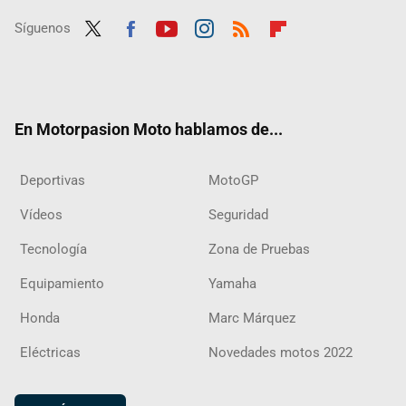
Síguenos
Twit
Fac
Yout
Inst
RSS
Flip
ter
ebo
ube
agra
boar
ok
m
d
En Motorpasion Moto hablamos de...
Deportivas
MotoGP
Vídeos
Seguridad
Tecnología
Zona de Pruebas
Equipamiento
Yamaha
Honda
Marc Márquez
Eléctricas
Novedades motos 2022