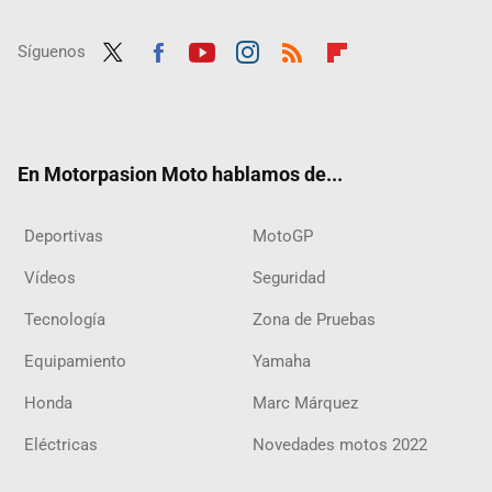
Síguenos
Twit
Fac
Yout
Inst
RSS
Flip
ter
ebo
ube
agra
boar
ok
m
d
En Motorpasion Moto hablamos de...
Deportivas
MotoGP
Vídeos
Seguridad
Tecnología
Zona de Pruebas
Equipamiento
Yamaha
Honda
Marc Márquez
Eléctricas
Novedades motos 2022