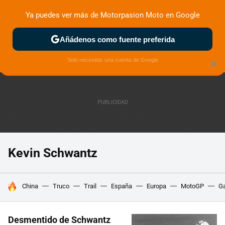
Ya puedes ver más de Motorpasion Moto en Google
ZONA DE PRUEBAS
DEPORTIVAS
MOTOS ELÉCTRICAS
Añádenos como fuente preferida
Solo necesitas una cuenta de Google
×
Kevin Schwantz
HOY SE HABLA DE
China
Truco
Trail
España
Europa
MotoGP
Ga
Desmentido de Schwantz