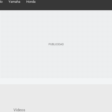
to
Yamaha
Honda
Vídeos