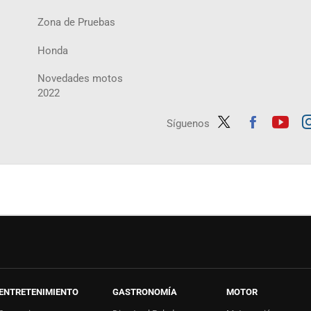
Zona de Pruebas
Honda
Novedades motos
2022
Síguenos
Twit
Fac
Yout
In
ter
ebo
ube
ag
ok
ENTRETENIMIENTO
GASTRONOMÍA
MOTOR