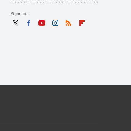
Síguenos
Twit
Fac
Yout
Inst
RSS
Flip
ter
ebo
ube
agra
boar
ok
m
d