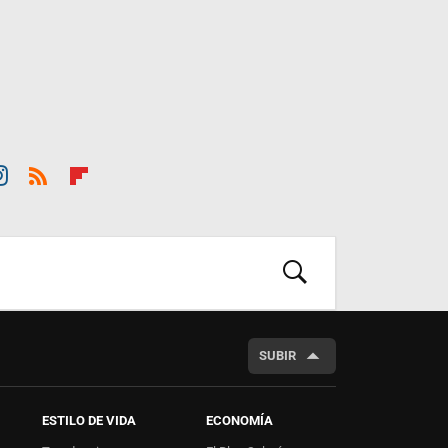
st
RSS
Flip
ra
boar
m
d
BUSCAR
SUBIR
ESTILO DE VIDA
ECONOMÍA