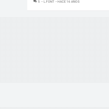
COMENTARIOS
5
L.FONT
HACE 16 AÑOS