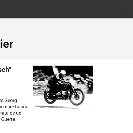
ier
sch"
te Georg
viembre habría
rata de un
a Guerra