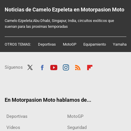
Noticias de Camelo Ezpeleta en Motorpasion Moto
Camelo Ezpeleta:Abu Dhabi, Singapur, India, circuitos exóticos que
suenan para las proximas temporadas
OTROS TEMAS:
Deportivas
MotoGP
Equipamiento
Yamaha
Síguenos
Twit
Fac
Yout
Inst
RSS
Flip
ter
ebo
ube
agra
boar
ok
m
d
En Motorpasion Moto hablamos de...
Deportivas
MotoGP
Vídeos
Seguridad