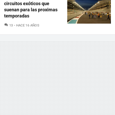
circuitos exóticos que
suenan para las proximas
temporadas
COMENTARIOS
13
HACE 16 AÑOS