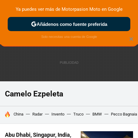
Ya puedes ver más de Motorpasion Moto en Google
ZONA DE PRUEBAS
DEPORTIVAS
MOTOS ELÉCTRICAS
Añádenos como fuente preferida
Solo necesitas una cuenta de Google
×
Camelo Ezpeleta
HOY SE HABLA DE
China
Radar
Invento
Truco
BMW
Pecco Bagnaia
Abu Dhabi, Singapur, India,