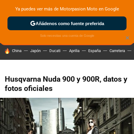
Ya puedes ver más de Motorpasion Moto en Google
ZONA DE PRUEBAS
DEPORTIVAS
MOTOS ELÉCTRICAS
Añádenos como fuente preferida
Solo necesitas una cuenta de Google
×
HOY SE HABLA DE
China
Japón
Ducati
Aprilia
España
Carretera
Husqvarna Nuda 900 y 900R, datos y
fotos oficiales