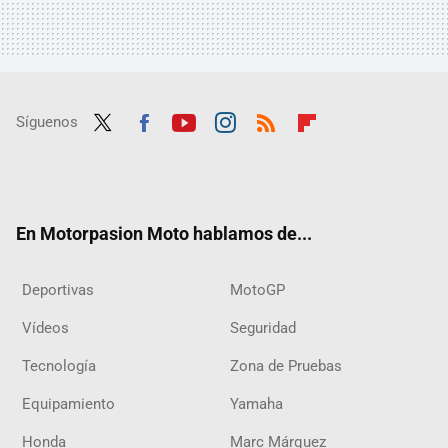
Síguenos
Twit
Fac
Yout
Inst
RSS
Flip
ter
ebo
ube
agra
boar
ok
m
d
En Motorpasion Moto hablamos de...
Deportivas
MotoGP
Vídeos
Seguridad
Tecnología
Zona de Pruebas
Equipamiento
Yamaha
Honda
Marc Márquez