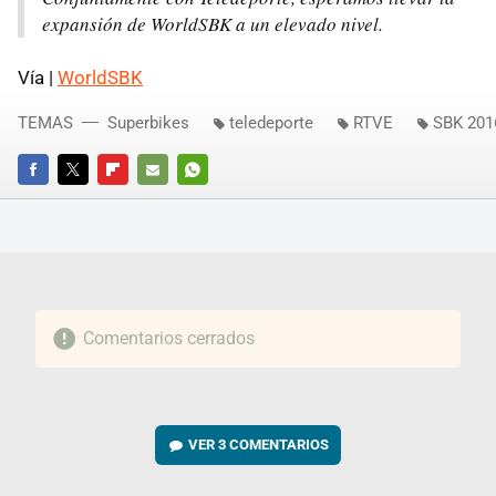
expansión de WorldSBK a un elevado nivel.
Vía |
WorldSBK
TEMAS
Superbikes
teledeporte
RTVE
SBK 201
FACEBOOK
TWITTER
FLIPBOARD
E-
WHATSAPP
MAIL
Comentarios cerrados
VER
3 COMENTARIOS