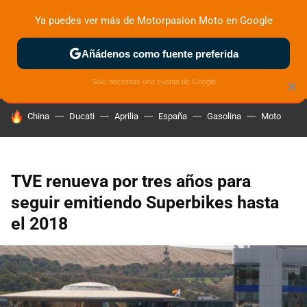
Ya puedes ver más de Motorpasion Moto en Google
ZONA DE PRUEBAS
DEPORTIVAS
MOTOS ELÉCTRICAS
Añádenos como fuente preferida
Solo necesitas una cuenta de Google
×
HOY SE HABLA DE
China
Ducati
Aprilia
España
Gasolina
Moto
TVE renueva por tres años para
seguir emitiendo Superbikes hasta
el 2018