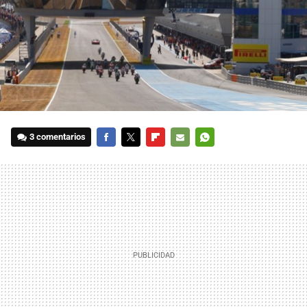
3 comentarios
FACEBOOK
TWITTER
FLIPBOARD
E-
WHATSAPP
MAIL