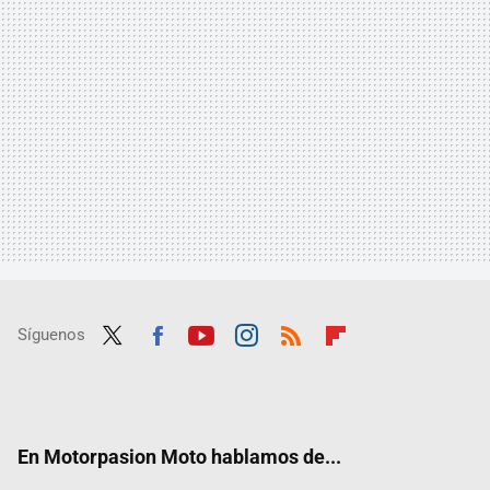
Síguenos
Twit
Fac
Yout
Inst
RSS
Flip
ter
ebo
ube
agra
boar
ok
m
d
En Motorpasion Moto hablamos de...