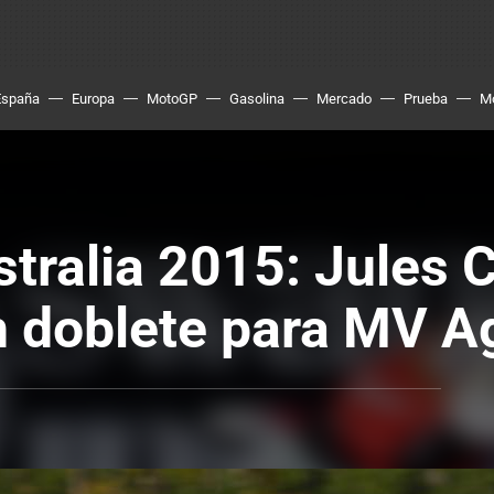
España
Europa
MotoGP
Gasolina
Mercado
Prueba
M
tralia 2015: Jules 
n doblete para MV A