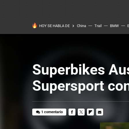
HOY SE HABLA DE
China
Trail
BMW
Superbikes Aus
Supersport co
1 comentario
FACEBOOK
TWITTER
FLIPBOARD
E-
MAIL