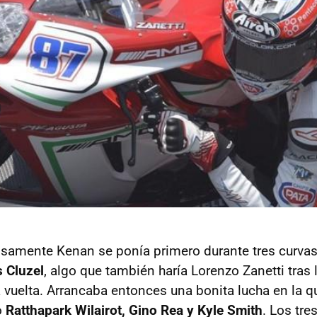
cisamente Kenan se ponía primero durante tres curvas
s Cluzel
, algo que también haría Lorenzo Zanetti tras 
ta vuelta. Arrancaba entonces una bonita lucha en la 
o
Ratthapark Wilairot, Gino Rea y Kyle Smith
. Los tre