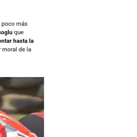
un poco más
uoglu
que
ntar hasta la
r moral de la