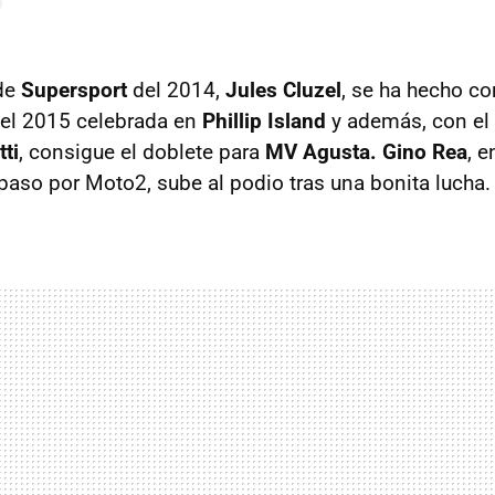
de
Supersport
del 2014,
Jules Cluzel
, se ha hecho con
del 2015 celebrada en
Phillip Island
y además, con el
ti
, consigue el doblete para
MV Agusta. Gino Rea
, e
 paso por Moto2, sube al podio tras una bonita lucha.