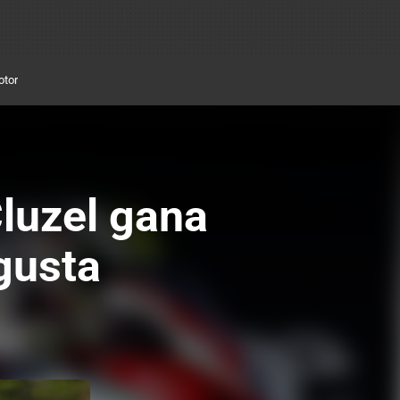
otor
Cluzel gana
gusta