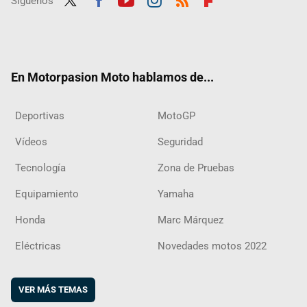
Síguenos
Twit
Fac
Yout
Inst
RSS
Flip
ter
ebo
ube
agra
boar
ok
m
d
En Motorpasion Moto hablamos de...
Deportivas
MotoGP
Vídeos
Seguridad
Tecnología
Zona de Pruebas
Equipamiento
Yamaha
Honda
Marc Márquez
Eléctricas
Novedades motos 2022
VER MÁS TEMAS