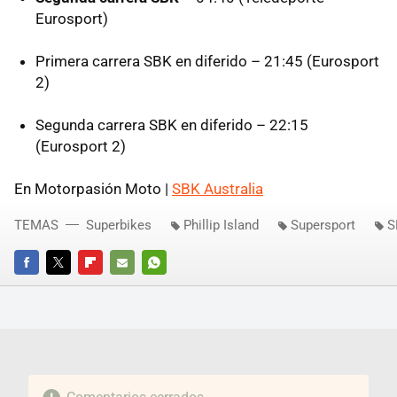
Eurosport)
Primera carrera SBK en diferido – 21:45 (Eurosport
2)
Segunda carrera SBK en diferido – 22:15
(Eurosport 2)
En Motorpasión Moto |
SBK Australia
TEMAS
Superbikes
Phillip Island
Supersport
S
FACEBOOK
TWITTER
FLIPBOARD
E-
WHATSAPP
MAIL