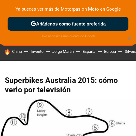
Ya puedes ver más de Motorpasion Moto en Google
ZONA DE PRUEBAS
DEPORTIVAS
MOTOS ELÉCTRICAS
Añádenos como fuente preferida
Solo necesitas una cuenta de Google
×
HOY SE HABLA DE
China
Invento
Jorge Martín
España
Europa
Silver
Superbikes Australia 2015: cómo
verlo por televisión