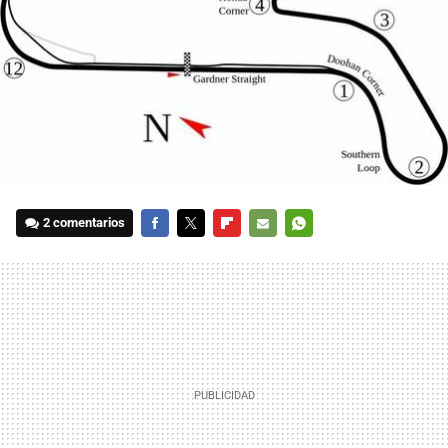
2 comentarios
FACEBOOK
TWITTER
FLIPBOARD
E-
WHATSAPP
MAIL