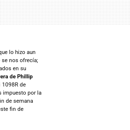
ue lo hizo aun
 se nos ofrecía;
nados en su
era de Phillip
i 1098R de
s impuesto por la
fin de semana
ste fin de