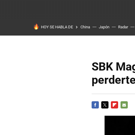
HOY SE HABLA DE
China
Japón
Radar
SBK Maga
perderte
FACEBOOK
TWITTER
FLIPBOARD
E-
MAIL