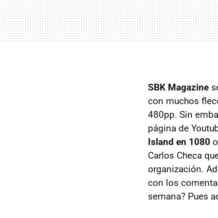
SBK Magazine
se
con muchos flecos
480pp. Sin embar
página de Youtu
Island en 1080
o
Carlos Checa qu
organización. Ad
con los comentar
semana? Pues ade