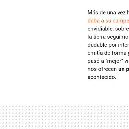
Más de una vez
daba a su campe
envidiable, sobr
la tierra seguim
dudable por inte
emitía de forma g
pasó a "mejor" v
nos ofrecen
un p
acontecido.