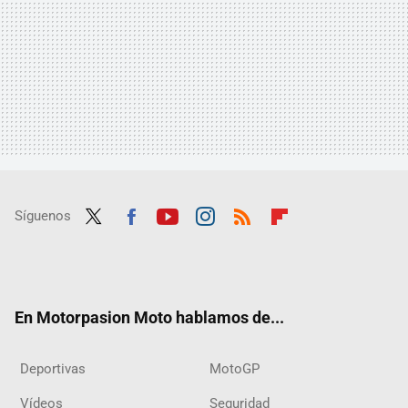
Síguenos
Twit
Fac
Yout
Inst
RSS
Flip
ter
ebo
ube
agra
boar
ok
m
d
En Motorpasion Moto hablamos de...
Deportivas
MotoGP
Vídeos
Seguridad