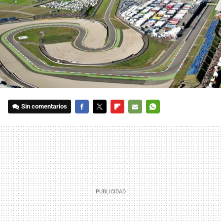
Sin comentarios
FACEBOOK
TWITTER
FLIPBOARD
E-
WHATSAPP
MAIL