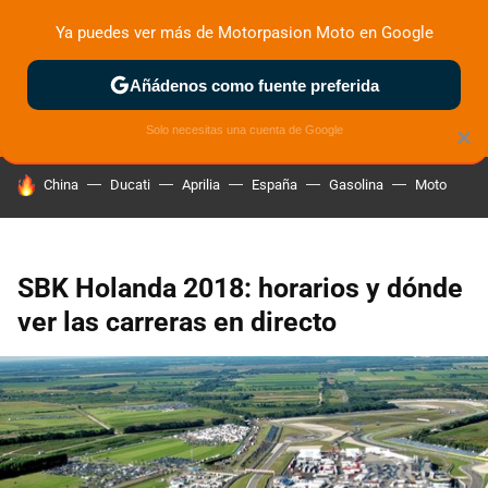
Ya puedes ver más de Motorpasion Moto en Google
ZONA DE PRUEBAS
DEPORTIVAS
MOTOS ELÉCTRICAS
Añádenos como fuente preferida
Solo necesitas una cuenta de Google
×
HOY SE HABLA DE
China
Ducati
Aprilia
España
Gasolina
Moto
SBK Holanda 2018: horarios y dónde
ver las carreras en directo