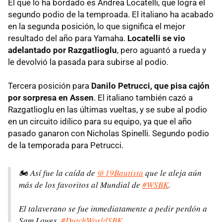
El que lo ha bordado es Andrea Locatelli, que logra el
segundo podio de la temproada. El italiano ha acabado
en la segunda posición, lo que significa el mejor
resultado del año para Yamaha.
Locatelli se vio
adelantado por Razgatlioglu
, pero aguantó a rueda y
le devolvió la pasada para subirse al podio.
Tercera posición para
Danilo Petrucci, que pisa cajón
por sorpresa en Assen
. El italiano también cazó a
Razgatlioglu en las últimas vueltas, y se sube al podio
en un circuito idílico para su equipo, ya que el año
pasado ganaron con Nicholas Spinelli. Segundo podio
de la temporada para Petrucci.
🏍️ Así fue la caída de
@19Bautista
que le aleja aún
más de los favoritos al Mundial de
#WSBK
.
El talaverano se fue inmediatamente a pedir perdón a
Sam Lowes.
#DutchWorldSBK