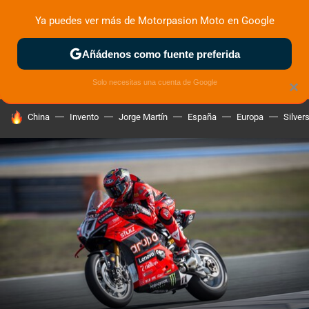
Ya puedes ver más de Motorpasion Moto en Google
ZONA DE PRUEBAS
DEPORTIVAS
MOTOS ELÉCTRICAS
Añádenos como fuente preferida
Solo necesitas una cuenta de Google
×
HOY SE HABLA DE
China
Invento
Jorge Martín
España
Europa
Silver