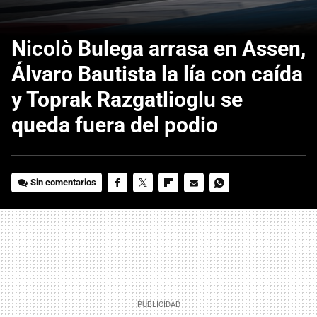
Nicolò Bulega arrasa en Assen,
Álvaro Bautista la lía con caída
y Toprak Razgatlioglu se
queda fuera del podio
Sin comentarios
FACEBOOK
TWITTER
FLIPBOARD
E-
WHATSAPP
MAIL