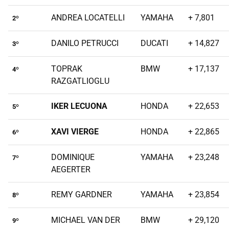
ANDREA LOCATELLI
YAMAHA
+ 7,801
2º
DANILO PETRUCCI
DUCATI
+ 14,827
3º
TOPRAK
BMW
+ 17,137
4º
RAZGATLIOGLU
IKER LECUONA
HONDA
+ 22,653
5º
XAVI VIERGE
HONDA
+ 22,865
6º
DOMINIQUE
YAMAHA
+ 23,248
7º
AEGERTER
REMY GARDNER
YAMAHA
+ 23,854
8º
MICHAEL VAN DER
BMW
+ 29,120
9º