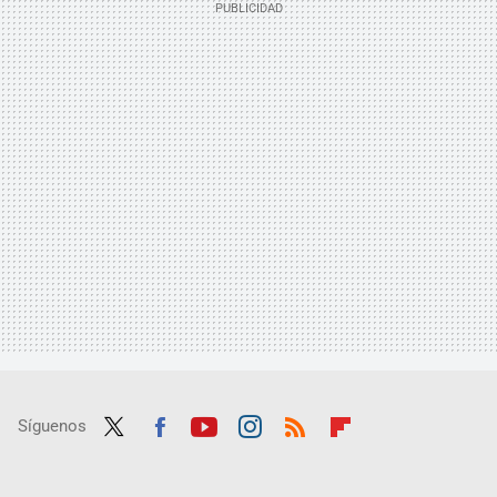
Síguenos
Twit
Fac
Yout
Inst
RSS
Flip
ter
ebo
ube
agra
boar