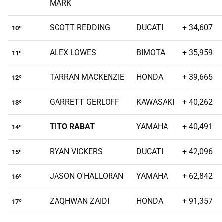
MARK
SCOTT REDDING
DUCATI
+ 34,607
10º
ALEX LOWES
BIMOTA
+ 35,959
11º
TARRAN MACKENZIE
HONDA
+ 39,665
12º
GARRETT GERLOFF
KAWASAKI
+ 40,262
13º
TITO RABAT
YAMAHA
+ 40,491
14º
RYAN VICKERS
DUCATI
+ 42,096
15º
JASON O'HALLORAN
YAMAHA
+ 62,842
16º
ZAQHWAN ZAIDI
HONDA
+ 91,357
17º