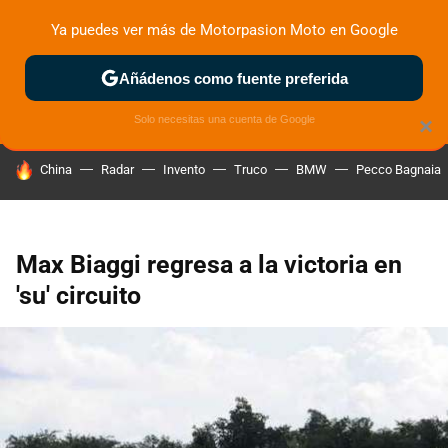
Ya puedes ver más de Motorpasion Moto en Google
ZONA DE PRUEBAS
DEPORTIVAS
MOTOS ELÉCTRICAS
Añádenos como fuente preferida
Solo necesitas una cuenta de Google
×
HOY SE HABLA DE
China
Radar
Invento
Truco
BMW
Pecco Bagnaia
Max Biaggi regresa a la victoria en
'su' circuito