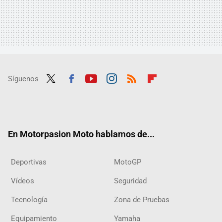
Síguenos
Twit
Fac
Yout
Inst
RSS
Flip
ter
ebo
ube
agra
boar
ok
m
d
En Motorpasion Moto hablamos de...
Deportivas
MotoGP
Vídeos
Seguridad
Tecnología
Zona de Pruebas
Equipamiento
Yamaha