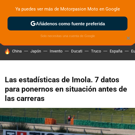
Ya puedes ver más de Motorpasion Moto en Google
ZONA DE PRUEBAS
DEPORTIVAS
MOTOS ELÉCTRICAS
Añádenos como fuente preferida
Solo necesitas una cuenta de Google
×
HOY SE HABLA DE
China
Japón
Invento
Ducati
Truco
España
Eu
Las estadísticas de Imola. 7 datos
para ponernos en situación antes de
las carreras