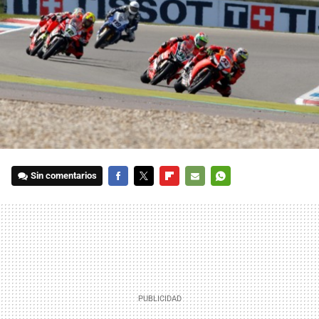
Sin comentarios
FACEBOOK
TWITTER
FLIPBOARD
E-
WHATSAPP
MAIL