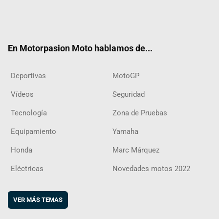
Twit
Fac
Yout
Inst
RSS
Flip
ter
ebo
ube
agra
boar
ok
m
d
En Motorpasion Moto hablamos de...
Deportivas
MotoGP
Vídeos
Seguridad
Tecnología
Zona de Pruebas
Equipamiento
Yamaha
Honda
Marc Márquez
Eléctricas
Novedades motos 2022
VER MÁS TEMAS