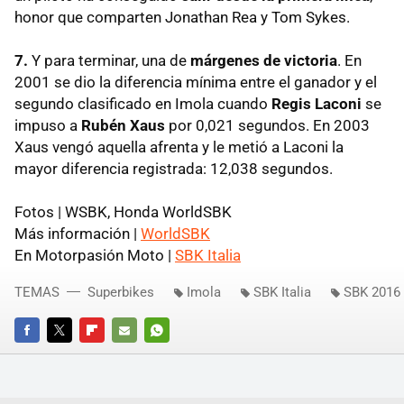
honor que comparten Jonathan Rea y Tom Sykes.
7.
Y para terminar, una de
márgenes de victoria
. En
2001 se dio la diferencia mínima entre el ganador y el
segundo clasificado en Imola cuando
Regis Laconi
se
impuso a
Rubén Xaus
por 0,021 segundos. En 2003
Xaus vengó aquella afrenta y le metió a Laconi la
mayor diferencia registrada: 12,038 segundos.
Fotos | WSBK, Honda WorldSBK
Más información |
WorldSBK
En Motorpasión Moto |
SBK Italia
TEMAS
Superbikes
Imola
SBK Italia
SBK 2016
FACEBOOK
TWITTER
FLIPBOARD
E-
WHATSAPP
MAIL