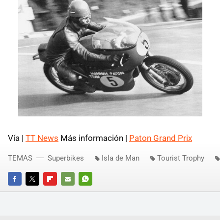
Vía |
TT News
Más información |
Paton Grand Prix
TEMAS
Superbikes
Isla de Man
Tourist Trophy
FACEBOOK
TWITTER
FLIPBOARD
E-
WHATSAPP
MAIL