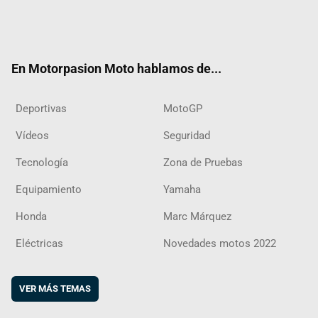
Twit
Fac
Yout
Inst
RSS
Flip
ter
ebo
ube
agra
boar
ok
m
d
En Motorpasion Moto hablamos de...
Deportivas
MotoGP
Vídeos
Seguridad
Tecnología
Zona de Pruebas
Equipamiento
Yamaha
Honda
Marc Márquez
Eléctricas
Novedades motos 2022
VER MÁS TEMAS