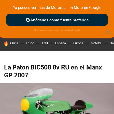
Ya puedes ver más de Motorpasion Moto en Google
ZONA DE PRUEBAS
DEPORTIVAS
MOTOS ELÉCTRICAS
Añádenos como fuente preferida
Solo necesitas una cuenta de Google
×
HOY SE HABLA DE
China
Truco
Trail
España
Europa
MotoGP
Ga
La Paton BIC500 8v RU en el Manx
GP 2007