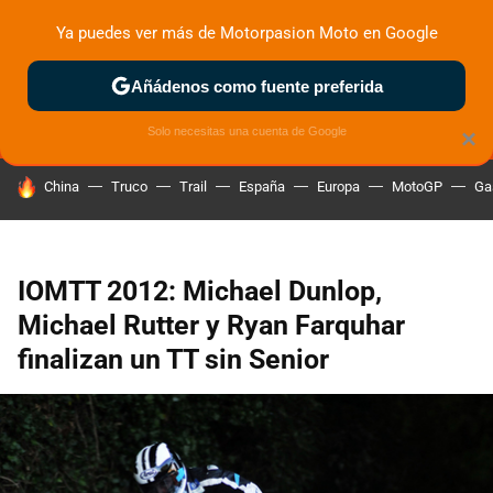
Ya puedes ver más de Motorpasion Moto en Google
MENÚ
NUEVO
Añádenos como fuente preferida
ZONA DE PRUEBAS
DEPORTIVAS
MOTOS ELÉCTRICAS
Solo necesitas una cuenta de Google
×
HOY SE HABLA DE
China
Truco
Trail
España
Europa
MotoGP
Ga
IOMTT 2012: Michael Dunlop,
Michael Rutter y Ryan Farquhar
finalizan un TT sin Senior