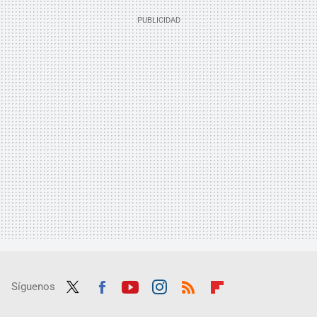
Síguenos
Twit
Fac
Yout
Inst
RSS
Flip