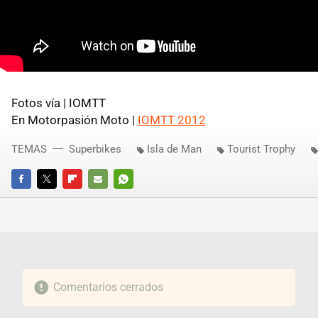
Fotos vía |
IOMTT
En Motorpasión Moto |
IOMTT
2012
TEMAS
Superbikes
Isla de Man
Tourist Trophy
FACEBOOK
TWITTER
FLIPBOARD
E-
WHATSAPP
MAIL
Comentarios cerrados