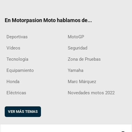
ter
ebo
ube
agra
boar
ok
m
d
En Motorpasion Moto hablamos de...
Deportivas
MotoGP
Vídeos
Seguridad
Tecnología
Zona de Pruebas
Equipamiento
Yamaha
Honda
Marc Márquez
Eléctricas
Novedades motos 2022
VER MÁS TEMAS