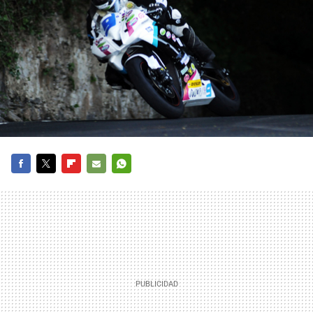
FACEBOOK
TWITTER
FLIPBOARD
E-
WHATSAPP
MAIL