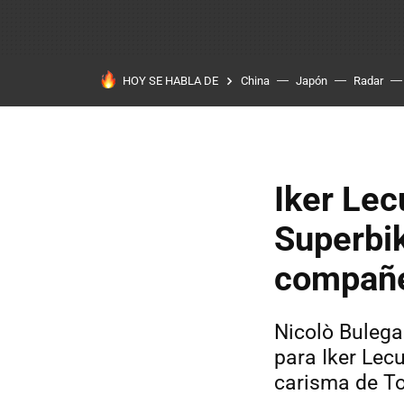
HOY SE HABLA DE
China
Japón
Radar
Iker Lec
Superbik
compañer
Nicolò Bulega
para Iker Lec
carisma de To