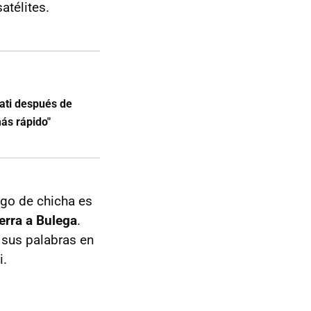
atélites.
ati después de
ás rápido"
lgo de chicha es
erra a Bulega
.
e sus palabras en
i.