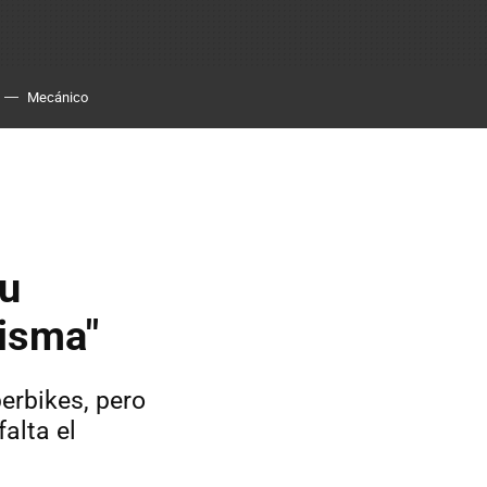
Mecánico
su
risma"
erbikes, pero
alta el