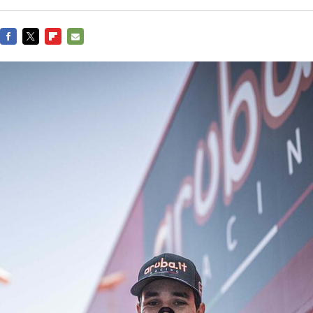
FACEBOOK
TWITTER
FLIPBOARD
E-
MAIL