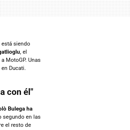
 está siendo
gatlioglu
, el
se a MotoGP. Unas
 en Ducati.
a con él"
olò Bulega ha
o segundo en las
e el resto de