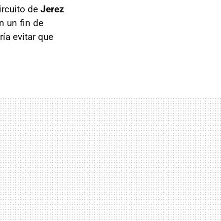
ircuito de
Jerez
n un fin de
ía evitar que