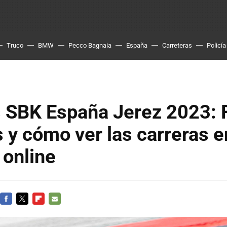
Truco
BMW
Pecco Bagnaia
España
Carreteras
Policía
s SBK España Jerez 2023: 
s y cómo ver las carreras e
 online
FACEBOOK
TWITTER
FLIPBOARD
E-
MAIL