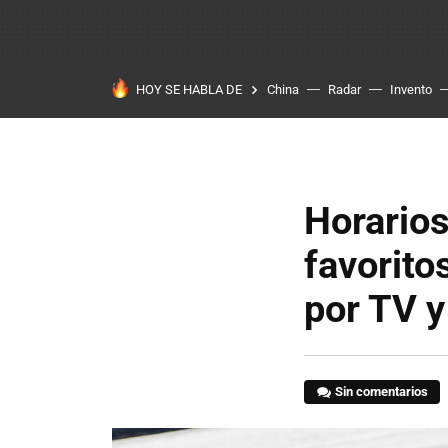
HOY SE HABLA DE
China
Radar
Invento
Horario
favorito
por TV y
Sin comentarios