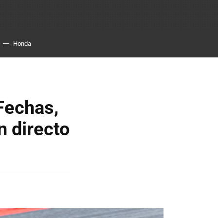
Honda
Fechas,
n directo