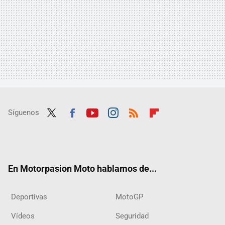
Síguenos
Twit
Fac
Yout
Inst
RSS
Flip
ter
ebo
ube
agra
boar
ok
m
d
En Motorpasion Moto hablamos de...
Deportivas
MotoGP
Vídeos
Seguridad