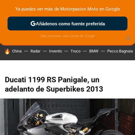
Ya puedes ver más de Motorpasion Moto en Google
ZONA DE PRUEBAS
DEPORTIVAS
MOTOS ELÉCTRICAS
Añádenos como fuente preferida
Solo necesitas una cuenta de Google
×
HOY SE HABLA DE
China
Radar
Invento
Truco
BMW
Pecco Bagnaia
Ducati 1199 RS Panigale, un
adelanto de Superbikes 2013