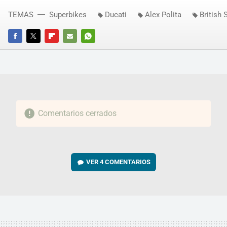
TEMAS
Superbikes
Ducati
Alex Polita
British
FACEBOOK
TWITTER
FLIPBOARD
E-
WHATSAPP
MAIL
Comentarios cerrados
VER
4 COMENTARIOS