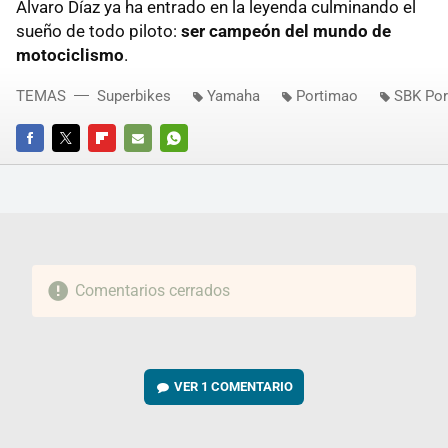
Álvaro Díaz ya ha entrado en la leyenda culminando el
sueño de todo piloto:
ser campeón del mundo de
motociclismo
.
TEMAS
Superbikes
Yamaha
Portimao
SBK Po
FACEBOOK
TWITTER
FLIPBOARD
E-
WHATSAPP
MAIL
Comentarios cerrados
VER
1 COMENTARIO