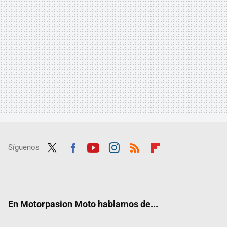
Síguenos
Twit
Fac
Yout
Inst
RSS
Flip
ter
ebo
ube
agra
boar
ok
m
d
En Motorpasion Moto hablamos de...