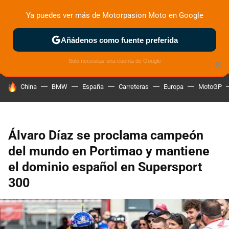
Ya puedes ver más de Motorpasion Moto en Google
ZONA DE PRUEBAS
DEPORTIVAS
MOTOS ELÉCTRICAS
Añádenos como fuente preferida
Solo necesitas una cuenta de Google
×
HOY SE HABLA DE
China
BMW
España
Carreteras
Europa
MotoGP
Álvaro Díaz se proclama campeón
del mundo en Portimao y mantiene
el dominio español en Supersport
300