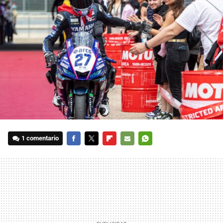
1 comentario
FACEBOOK
TWITTER
FLIPBOARD
E-
WHATSAPP
MAIL