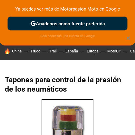
Ya puedes ver más de Motorpasion Moto en Google
ZONA DE PRUEBAS
DEPORTIVAS
MOTOS ELÉCTRICAS
Añádenos como fuente preferida
Solo necesitas una cuenta de Google
×
HOY SE HABLA DE
China
Truco
Trail
España
Europa
MotoGP
Ga
Tapones para control de la presión
de los neumáticos