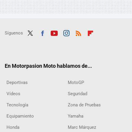
Síguenos
Twit
Fac
Yout
Inst
RSS
Flip
ter
ebo
ube
agra
boar
ok
m
d
En Motorpasion Moto hablamos de...
Deportivas
MotoGP
Vídeos
Seguridad
Tecnología
Zona de Pruebas
Equipamiento
Yamaha
Honda
Marc Márquez