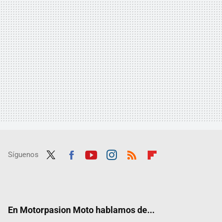
Síguenos
Twit
Fac
Yout
Inst
RSS
Flip
ter
ebo
ube
agra
boar
ok
m
d
En Motorpasion Moto hablamos de...