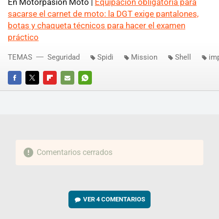
En Motorpasión Moto |
Equipación obligatoria para
sacarse el carnet de moto: la DGT exige pantalones,
botas y chaqueta técnicos para hacer el examen
práctico
TEMAS
Seguridad
Spidi
Mission
Shell
im
FACEBOOK
TWITTER
FLIPBOARD
E-
WHATSAPP
MAIL
Comentarios cerrados
VER
4 COMENTARIOS