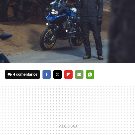
4 comentarios
FACEBOOK
TWITTER
FLIPBOARD
E-
WHATSAPP
MAIL