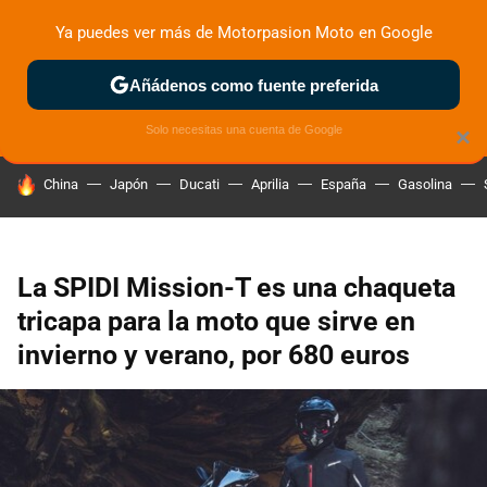
Ya puedes ver más de Motorpasion Moto en Google
ZONA DE PRUEBAS
DEPORTIVAS
MOTOS ELÉCTRICAS
Añádenos como fuente preferida
Solo necesitas una cuenta de Google
×
HOY SE HABLA DE
China
Japón
Ducati
Aprilia
España
Gasolina
La SPIDI Mission-T es una chaqueta
tricapa para la moto que sirve en
invierno y verano, por 680 euros