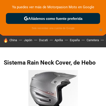
Ya puedes ver más de Motorpasion Moto en Google
ZONA DE PRUEBAS
DEPORTIVAS
MOTOS ELÉCTRICAS
Añádenos como fuente preferida
Solo necesitas una cuenta de Google
×
HOY SE HABLA DE
China
Japón
Ducati
Aprilia
España
Carretera
Sistema Rain Neck Cover, de Hebo