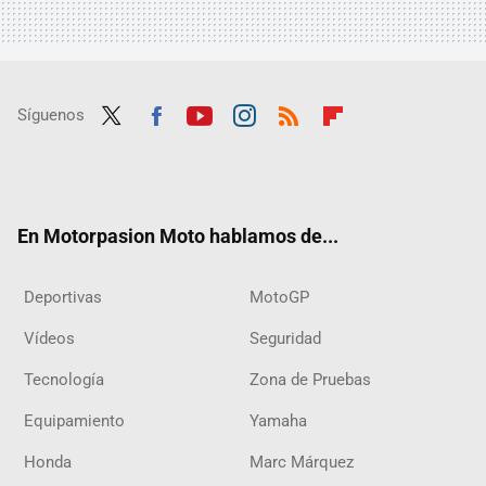
Síguenos
Twit
Fac
Yout
Inst
RSS
Flip
ter
ebo
ube
agra
boar
ok
m
d
En Motorpasion Moto hablamos de...
Deportivas
MotoGP
Vídeos
Seguridad
Tecnología
Zona de Pruebas
Equipamiento
Yamaha
Honda
Marc Márquez