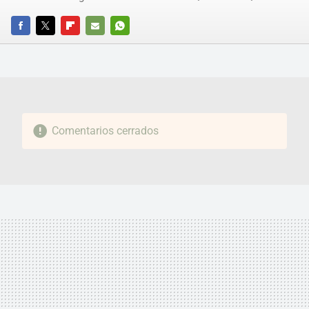
FACEBOOK
TWITTER
FLIPBOARD
E-
WHATSAPP
MAIL
Comentarios cerrados