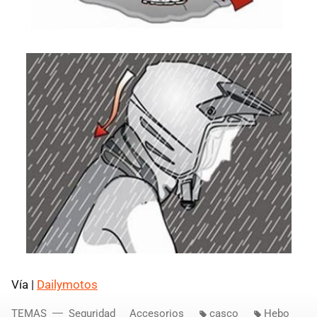
Vía |
Dailymotos
TEMAS
Seguridad
Accesorios
casco
Hebo