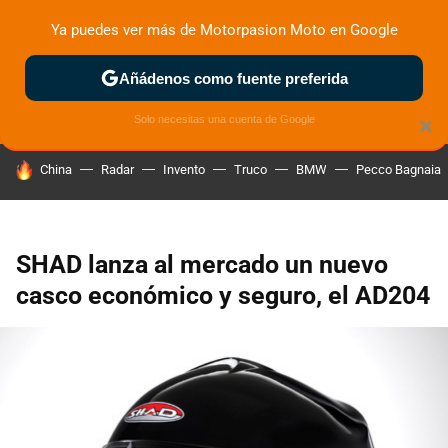
Ya puedes ver más de Motorpasion Moto en Google
ZONA DE PRUEBAS
DEPORTIVAS
MOTOS ELÉCTRICAS
Añádenos como fuente preferida
Solo necesitas una cuenta de Google
×
HOY SE HABLA DE
China
Radar
Invento
Truco
BMW
Pecco Bagnaia
SHAD lanza al mercado un nuevo
casco económico y seguro, el AD204