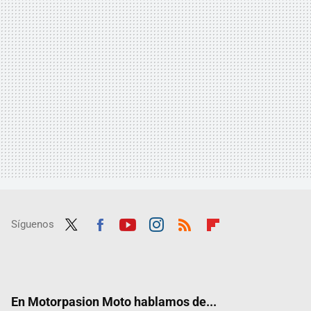
Síguenos
Twit
Fac
Yout
Inst
RSS
Flip
ter
ebo
ube
agra
boar
ok
m
d
En Motorpasion Moto hablamos de...